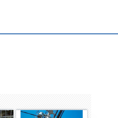
Space Playworld
Albrook Bowling