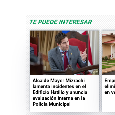
ld
Albrook Bowling
Space Playworld
TE PUEDE INTERESAR
Alcalde Mayer Mizrachi
Empr
lamenta incidentes en el
elim
Edificio Hatillo y anuncia
en v
evaluación interna en la
Policía Municipal