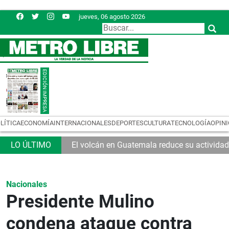
jueves, 06 agosto 2026
LÍTICA
ECONOMÍA
INTERNACIONALES
DEPORTES
CULTURA
TECNOLOGÍA
OPIN
El volcán en Guatemala reduce su actividad
Nacionales
Presidente Mulino
condena ataque contra