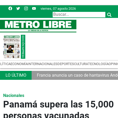
viernes, 07 agosto 2026
LÍTICA
ECONOMÍA
INTERNACIONALES
DEPORTES
CULTURA
TECNOLOGÍA
OPIN
Francia anuncia un caso de hantavirus And
Nacionales
Panamá supera las 15,000
personas vacunadas