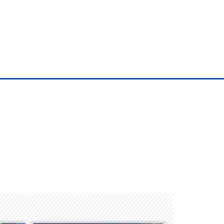
Space Playworld
Albrook Bowling