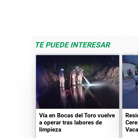
Space Playworld
Albrook Bowling
TE PUEDE INTERESAR
Vía en Bocas del Toro vuelve
Resi
a operar tras labores de
Cere
limpieza
Vac