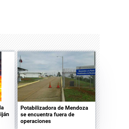
Space Playworld
Albrook Bowling
la
Potabilizadora de Mendoza
iján
se encuentra fuera de
operaciones