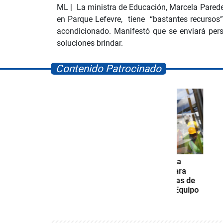
ML | La ministra de Educación, Marcela Parede
en Parque Lefevre, tiene “bastantes recursos”
acondicionado. Manifestó que se enviará pers
soluciones brindar.
Contenido Patrocinado
rook Bowling
INADEH anuncia
Space
convocatorias para
pruebas psicológicas de
Marino Ordinario y Equipo
Pesado