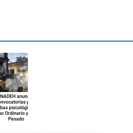
anuncia
rias para
ológicas de
rio y Equipo
ado