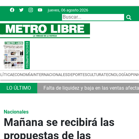
jueves, 06 agosto 2026
LÍTICA
ECONOMÍA
INTERNACIONALES
DEPORTES
CULTURA
TECNOLOGÍA
OPIN
 Asamblea
Falta de liquidez y baja en las ventas afec
Nacionales
Mañana se recibirá las
propuestas de las