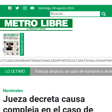
domingo, 09 agosto 2026
LÍTICA
ECONOMÍA
INTERNACIONALES
DEPORTES
CULTURA
TECNOLOGÍA
OPIN
Francia anuncia un caso de hantavirus And
Nacionales
Jueza decreta causa
compleja en el caso de