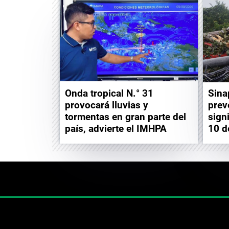
Onda tropical N.° 31
Sina
provocará lluvias y
prev
tormentas en gran parte del
sign
país, advierte el IMHPA
10 d