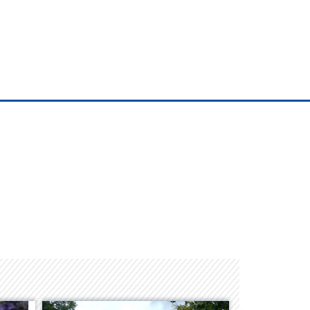
Space Playworld
Albrook Bowling