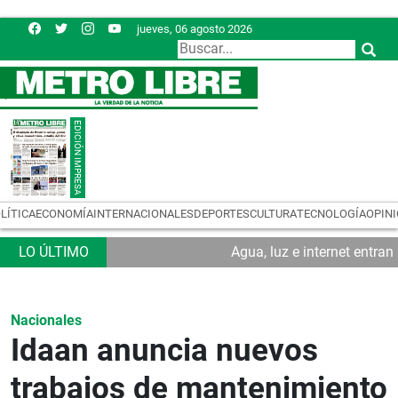
jueves, 06 agosto 2026
LÍTICA
ECONOMÍA
INTERNACIONALES
DEPORTES
CULTURA
TECNOLOGÍA
OPIN
Agua, luz e internet entra
Nacionales
Idaan anuncia nuevos
trabajos de mantenimiento