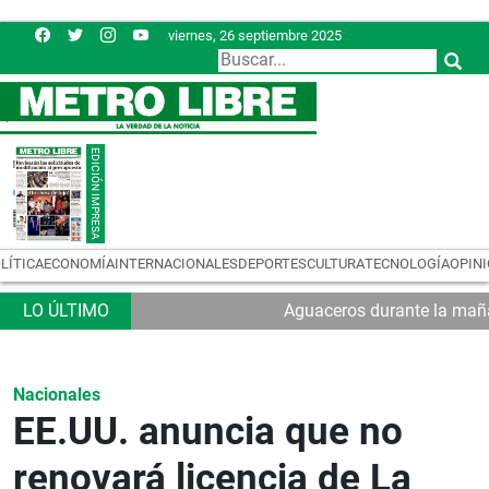
viernes, 26 septiembre 2025
LÍTICA
ECONOMÍA
INTERNACIONALES
DEPORTES
CULTURA
TECNOLOGÍA
OPIN
Aguaceros durante la maña
Nacionales
EE.UU. anuncia que no
renovará licencia de La