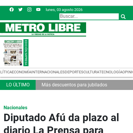
lunes, 03 agosto 2026
LÍTICA
ECONOMÍA
INTERNACIONALES
DEPORTES
CULTURA
TECNOLOGÍA
OPIN
Más descuentos para jubilados
Nacionales
Diputado Afú da plazo al
diario La Prensa para