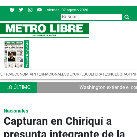
viernes, 07 agosto 2026
LÍTICA
ECONOMÍA
INTERNACIONALES
DEPORTES
CULTURA
TECNOLOGÍA
OPIN
Washington extiende el con
Nacionales
Capturan en Chiriquí a
presunta integrante de la