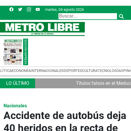
martes, 04 agosto 2026
LÍTICA
ECONOMÍA
INTERNACIONALES
DEPORTES
CULTURA
TECNOLOGÍA
OPIN
Títulos falsos en el Meduc
Nacionales
Accidente de autobús deja
40 heridos en la recta de