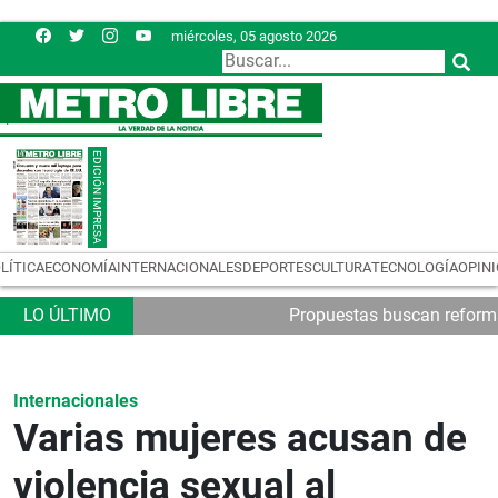
miércoles, 05 agosto 2026
LÍTICA
ECONOMÍA
INTERNACIONALES
DEPORTES
CULTURA
TECNOLOGÍA
OPIN
Propuestas buscan reformas
Internacionales
Varias mujeres acusan de
violencia sexual al