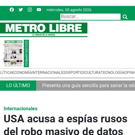
miércoles, 05 agosto 2026
LÍTICA
ECONOMÍA
INTERNACIONALES
DEPORTES
CULTURA
TECNOLOGÍA
OPIN
emas logísticos
Presenta una guía sencilla para sanar la rel
Internacionales
USA acusa a espías rusos
del robo masivo de datos