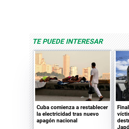
Albrook Bowling
Space Playworld
TE PUEDE INTERESAR
Cuba comienza a restablecer
Fina
la electricidad tras nuevo
víct
apagón nacional
dest
Jap