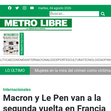
martes, 04 agosto 2026
LÍTICA
ECONOMÍA
INTERNACIONALES
DEPORTES
CULTURA
TECNOLOGÍA
OPIN
tributario
Mujeres en la mira del crimen como víctim
Internacionales
Macron y Le Pen van a la
segunda vuelta en Francia