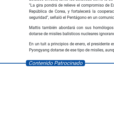
"La gira pondrá de relieve el compromiso de 
República de Corea, y fortalecerá la cooper
seguridad", señaló el Pentágono en un comuni
Mattis también abordará con sus homólogos 
dotarse de misiles balísticos nucleares ignoran
En un tuit a principios de enero, el president
Pyongyang dotarse de ese tipo de misiles, aunq
Contenido Patrocinado
layworld
Albrook Bowling
Space Pla