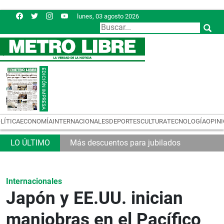
lunes, 03 agosto 2026
LÍTICA
ECONOMÍA
INTERNACIONALES
DEPORTES
CULTURA
TECNOLOGÍA
OPIN
Más descuentos para jubilados
Internacionales
Japón y EE.UU. inician
maniobras en el Pacífico