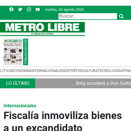
martes, 04 agosto 2026
LÍTICA
ECONOMÍA
INTERNACIONALES
DEPORTES
CULTURA
TECNOLOGÍA
OPIN
Berg sucederá a Don Garb
Internacionales
Fiscalía inmoviliza bienes
a un excandidato