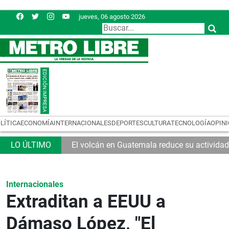
jueves, 06 agosto 2026
LÍTICA
ECONOMÍA
INTERNACIONALES
DEPORTES
CULTURA
TECNOLOGÍA
OPIN
El volcán en Guatemala reduce su actividad
Internacionales
Extraditan a EEUU a
Dámaso López, "El