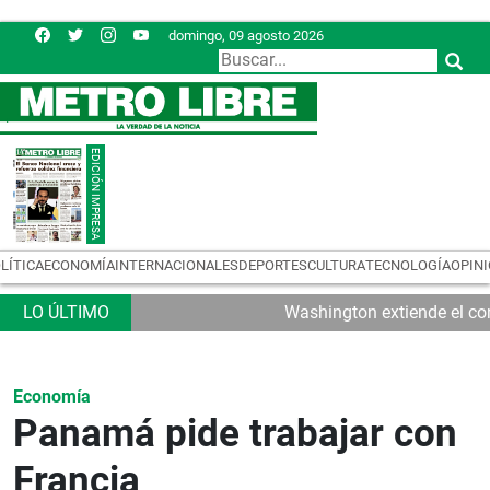
domingo, 09 agosto 2026
LÍTICA
ECONOMÍA
INTERNACIONALES
DEPORTES
CULTURA
TECNOLOGÍA
OPIN
Washington extiende el con
Economía
Panamá pide trabajar con
Francia