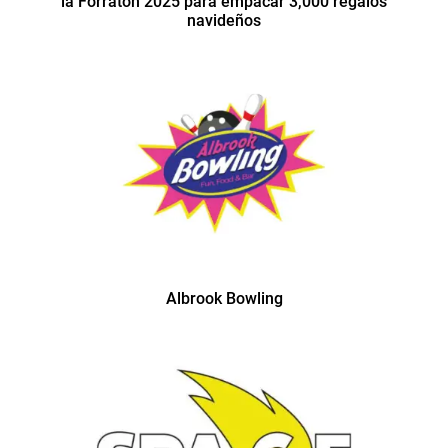
la Forratón 2025 para empacar 3,000 regalos
navideños
Albrook Bowling