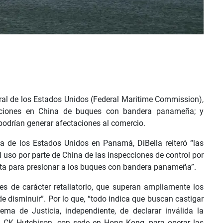
al de los Estados Unidos (Federal Maritime Commission),
enciones en China de buques con bandera panameña; y
podrían generar afectaciones al comercio.
 de los Estados Unidos en Panamá, DiBella reiteró “las
uso por parte de China de las inspecciones de control por
nta para presionar a los buques con bandera panameña”.
s de carácter retaliatorio, que superan ampliamente los
de disminuir”. Por lo que, “todo indica que buscan castigar
a de Justicia, independiente, de declarar inválida la
a CK Hutchison, con sede en Hong Kong, para operar las