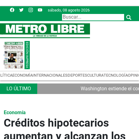
sábado, 08 agosto 2026
LÍTICA
ECONOMÍA
INTERNACIONALES
DEPORTES
CULTURA
TECNOLOGÍA
OPIN
Washington extiende el con
Economía
Créditos hipotecarios
aumentan y alcanzan los