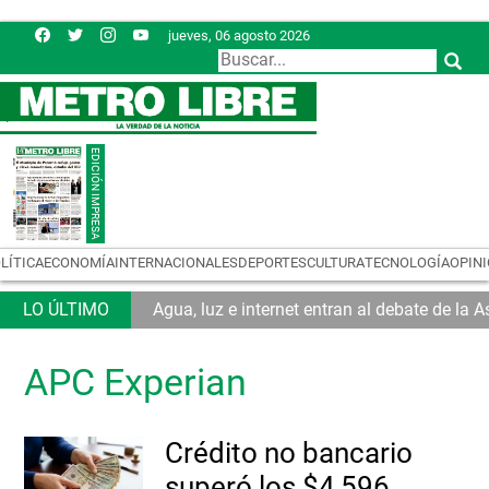
jueves, 06 agosto 2026
LÍTICA
ECONOMÍA
INTERNACIONALES
DEPORTES
CULTURA
TECNOLOGÍA
OPIN
Agua, luz e internet entran al debate de la
APC Experian
Crédito no bancario
superó los $4,596