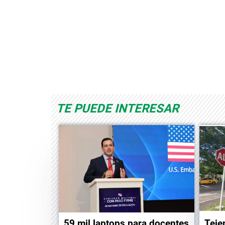
Space Playworld
Albrook Bowling
TE PUEDE INTERESAR
59 mil laptops para docentes
Teje