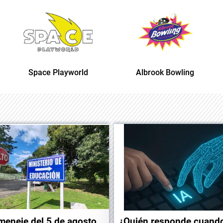
Space Playworld
Albrook Bowling
meneje del 5 de agosto
¿Quién responde cuand