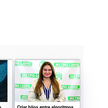
Space Playworld
Albrook Bowling
o
Criar hijos entre algoritmos