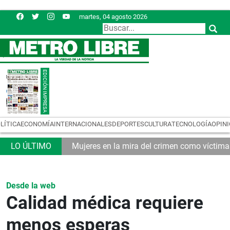
martes, 04 agosto 2026
LÍTICA
ECONOMÍA
INTERNACIONALES
DEPORTES
CULTURA
TECNOLOGÍA
OPIN
tributario
Mujeres en la mira del crimen como víctim
Desde la web
Calidad médica requiere
menos esperas