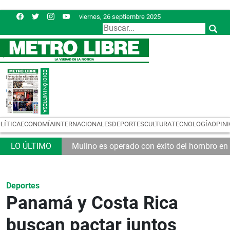
viernes, 26 septiembre 2025
LÍTICA
ECONOMÍA
INTERNACIONALES
DEPORTES
CULTURA
TECNOLOGÍA
OPIN
 no están regulados
Mulino es operado con éxito del hombro en
Deportes
Panamá y Costa Rica
buscan pactar juntos