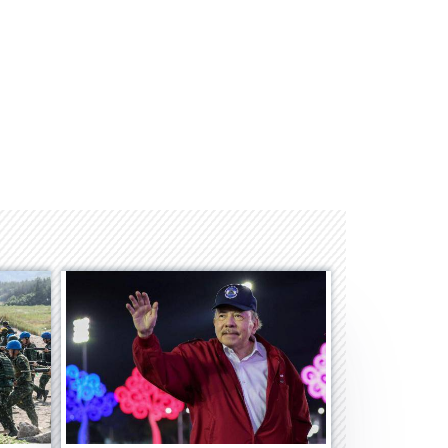
Space Playworld
Albrook Bowling