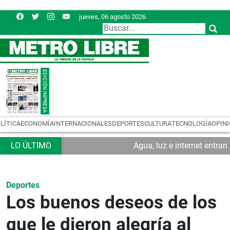
jueves, 06 agosto 2026
LÍTICA
ECONOMÍA
INTERNACIONALES
DEPORTES
CULTURA
TECNOLOGÍA
OPIN
Agua, luz e internet entra
Deportes
Los buenos deseos de los
que le dieron alegría al