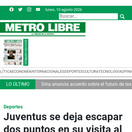
lunes, 10 agosto 2026
LÍTICA
ECONOMÍA
INTERNACIONALES
DEPORTES
CULTURA
TECNOLOGÍA
OPIN
Siria anuncia acuerdo sobre el futuro de la
Deportes
Juventus se deja escapar
dos puntos en su visita al