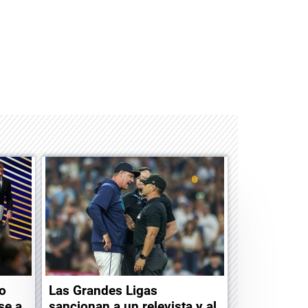
Space Playworld
Albrook Bowling
o
Las Grandes Ligas
se a
sancionan a un relevista y al