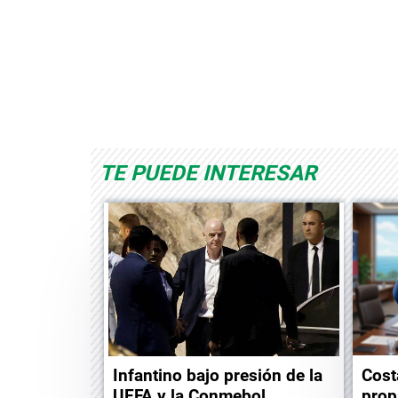
Space Playworld
Albrook Bowling
TE PUEDE INTERESAR
Infantino bajo presión de la
Cost
UEFA y la Conmebol
prop