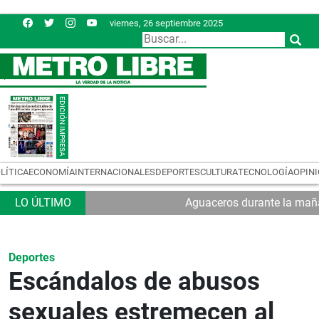
viernes, 26 septiembre 2025
LÍTICA
ECONOMÍA
INTERNACIONALES
DEPORTES
CULTURA
TECNOLOGÍA
OPIN
Aguaceros durante la maña
Deportes
Escándalos de abusos
sexuales estremecen al