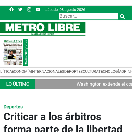
sábado, 08 agosto 2026
LÍTICA
ECONOMÍA
INTERNACIONALES
DEPORTES
CULTURA
TECNOLOGÍA
OPIN
Washington extiende el con
Deportes
Criticar a los árbitros
forma parte de la libertad