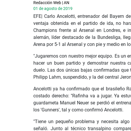
Redacción Web | AN
01 de agosto de 2019
EFE| Carlo Ancelotti, entrenador del Bayern 
ventaja obtenida en el partido de ida, no ha
Champions frente al Arsenal en Londres, e in
alemán, líder destacado de la Bundesliga, llega
Arena por 5-1 al Arsenal y con pie y medio en lo
"Jugaremos con nuestro mejor equipo. Es un e
hacer un buen partido y demostrar nuestra ca
duelo. Las dos únicas bajas confirmadas que tie
Philipp Lahm, suspendido, y la del central Jer
Ancelotti ya ha confirmado que el brasileño R
costado derecho: "Rafinha va a jugar. Ya estu
guardameta Manuel Neuer se perdió el entrenam
los 'Gunners', tal y como confirmó Ancelotti.
"Tiene un pequeño problema y necesita algo d
señaló. Junto al técnico transalpino compa