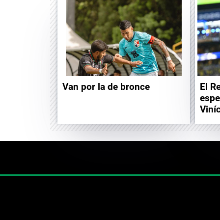
Van por la de bronce
El R
espe
Viní