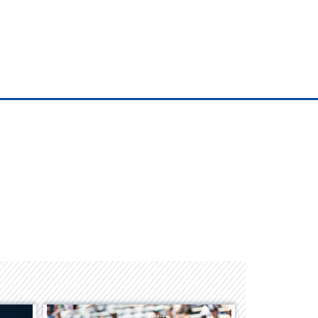
Space Playworld
Albrook Bowling