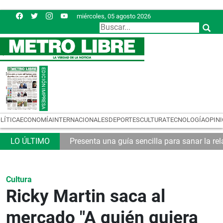
miércoles, 05 agosto 2026
LÍTICA
ECONOMÍA
INTERNACIONALES
DEPORTES
CULTURA
TECNOLOGÍA
OPIN
emas logísticos
Presenta una guía sencilla para sanar la rel
Cultura
Ricky Martin saca al
mercado "A quién quiera