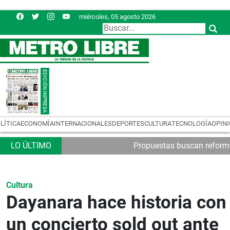
miércoles, 05 agosto 2026
LÍTICA
ECONOMÍA
INTERNACIONALES
DEPORTES
CULTURA
TECNOLOGÍA
OPIN
Propuestas buscan reformas
Cultura
Dayanara hace historia con
un concierto sold out ante