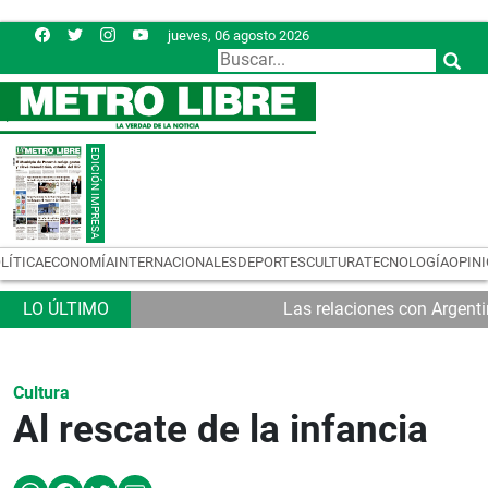
jueves, 06 agosto 2026
LÍTICA
ECONOMÍA
INTERNACIONALES
DEPORTES
CULTURA
TECNOLOGÍA
OPIN
Las relaciones con Argent
Cultura
Al rescate de la infancia