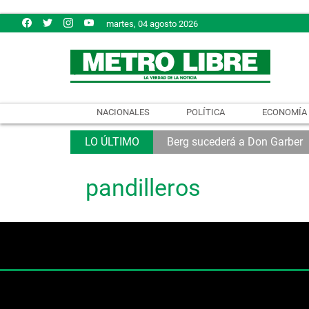
martes, 04 agosto 2026
NACIONALES
POLÍTICA
ECONOMÍA
Berg sucederá a Don Garber
pandilleros