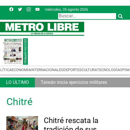
miércoles, 05 agosto 2026
LÍTICA
ECONOMÍA
INTERNACIONALES
DEPORTES
CULTURA
TECNOLOGÍA
OPIN
Taiwán inicia ejercicios militares
Chitré
Chitré rescata la
tradición de sus