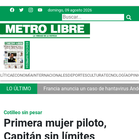
domingo, 09 agosto 2026
LÍTICA
ECONOMÍA
INTERNACIONALES
DEPORTES
CULTURA
TECNOLOGÍA
OPIN
Francia anuncia un caso de hantavirus And
Cotilleo sin pesar
Primera mujer piloto,
Capitán sin límites