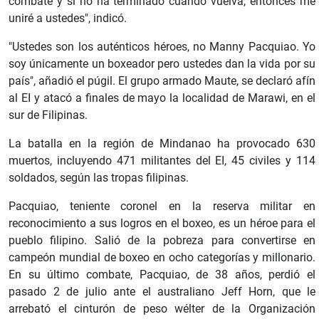
combate y si no ha terminado cuando vuelva, entonces me
uniré a ustedes", indicó.
"Ustedes son los auténticos héroes, no Manny Pacquiao. Yo
soy únicamente un boxeador pero ustedes dan la vida por su
país", añadió el púgil. El grupo armado Maute, se declaró afín
al EI y atacó a finales de mayo la localidad de Marawi, en el
sur de Filipinas.
La batalla en la región de Mindanao ha provocado 630
muertos, incluyendo 471 militantes del EI, 45 civiles y 114
soldados, según las tropas filipinas.
Pacquiao, teniente coronel en la reserva militar en
reconocimiento a sus logros en el boxeo, es un héroe para el
pueblo filipino. Salió de la pobreza para convertirse en
campeón mundial de boxeo en ocho categorías y millonario.
En su último combate, Pacquiao, de 38 años, perdió el
pasado 2 de julio ante el australiano Jeff Horn, que le
arrebató el cinturón de peso wélter de la Organización