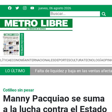
jueves, 06 agosto 2026
LÍTICA
ECONOMÍA
INTERNACIONALES
DEPORTES
CULTURA
TECNOLOGÍA
OPIN
 Asamblea
Falta de liquidez y baja en las ventas afec
Cotilleo sin pesar
Manny Pacquiao se suma
a la lucha contra el Estado