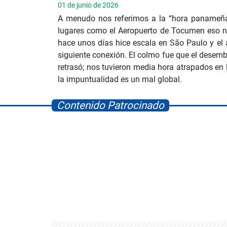
01 de junio de 2026
A menudo nos referimos a la “hora panameña” 
lugares como el Aeropuerto de Tocumen eso no
hace unos días hice escala en São Paulo y el
siguiente conexión. El colmo fue que el dese
retrasó; nos tuvieron media hora atrapados en 
la impuntualidad es un mal global.
Contenido Patrocinado
layworld
Albrook Bowling
Space Pla