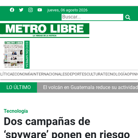
jueves, 06 agosto 2026
LÍTICA
ECONOMÍA
INTERNACIONALES
DEPORTES
CULTURA
TECNOLOGÍA
OPIN
El volcán en Guatemala reduce su actividad
Tecnología
Dos campañas de
‘spyware’ ponen en riesgo