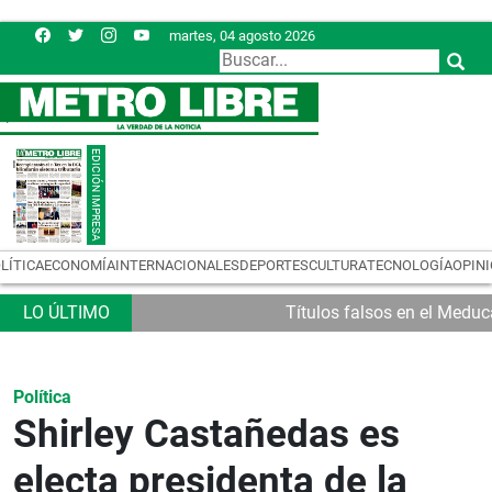
martes, 04 agosto 2026
LÍTICA
ECONOMÍA
INTERNACIONALES
DEPORTES
CULTURA
TECNOLOGÍA
OPIN
Títulos falsos en el Meduc
Política
Shirley Castañedas es
electa presidenta de la