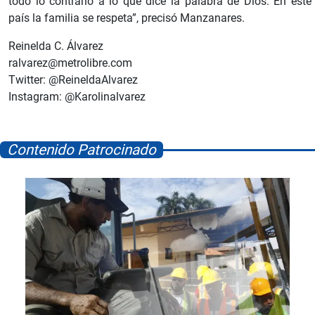
todo lo contrario a lo que dice la palabra de Dios. En este
país la familia se respeta”, precisó Manzanares.
Reinelda C. Álvarez
ralvarez@metrolibre.com
Twitter: @ReineldaAlvarez
Instagram: @Karolinalvarez
Contenido Patrocinado