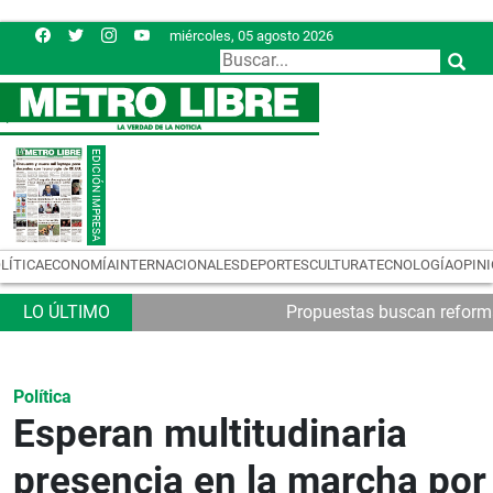
miércoles, 05 agosto 2026
LÍTICA
ECONOMÍA
INTERNACIONALES
DEPORTES
CULTURA
TECNOLOGÍA
OPIN
Propuestas buscan reformas
Política
Esperan multitudinaria
presencia en la marcha por