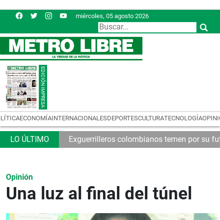
miércoles, 05 agosto 2026
LÍTICA
ECONOMÍA
INTERNACIONALES
DEPORTES
CULTURA
TECNOLOGÍA
OPIN
nda
Exguerrilleros colombianos temen por su fu
Opinión
Una luz al final del túnel