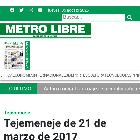
jueves, 06 agosto 2026
LÍTICA
ECONOMÍA
INTERNACIONALES
DEPORTES
CULTURA
TECNOLOGÍA
OPIN
tan a las MiPymes
Antón rendirá homenaje a su emblemática P
Tejemeneje
Tejemeneje de 21 de
marzo de 2017